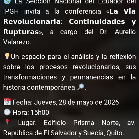
La Sección Nacional del Ecuador del
IPGH invita a la conferencia «𝗟𝗮 𝗩𝗶́𝗮
𝗥𝗲𝘃𝗼𝗹𝘂𝗰𝗶𝗼𝗻𝗮𝗿𝗶𝗮: 𝗖𝗼𝗻𝘁𝗶𝗻𝘂𝗶𝗱𝗮𝗱𝗲𝘀 𝘆
𝗥𝘂𝗽𝘁𝘂𝗿𝗮𝘀», a cargo del Dr. Aurelio
Valarezo.
Un espacio para el análisis y la reflexión
sobre los procesos revolucionarios, sus
transformaciones y permanencias en la
historia contemporánea
.
Fecha: Jueves, 28 de mayo de 2026
Hora: 15h00
Lugar: Edificio Prisma Norte, av.
República de El Salvador y Suecia, Quito.