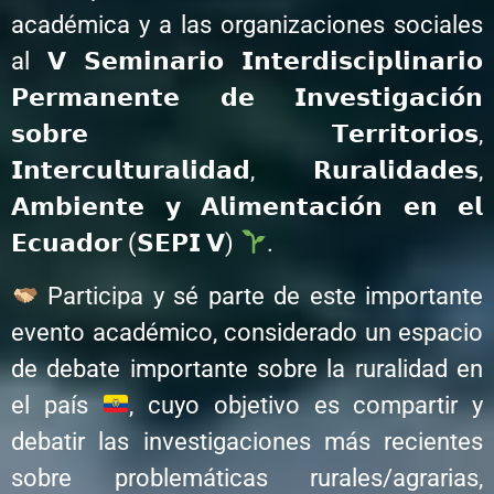
académica y a las organizaciones sociales
al 𝗩 𝗦𝗲𝗺𝗶𝗻𝗮𝗿𝗶𝗼 𝗜𝗻𝘁𝗲𝗿𝗱𝗶𝘀𝗰𝗶𝗽𝗹𝗶𝗻𝗮𝗿𝗶𝗼
𝗣𝗲𝗿𝗺𝗮𝗻𝗲𝗻𝘁𝗲 𝗱𝗲 𝗜𝗻𝘃𝗲𝘀𝘁𝗶𝗴𝗮𝗰𝗶𝗼́𝗻
𝘀𝗼𝗯𝗿𝗲 𝗧𝗲𝗿𝗿𝗶𝘁𝗼𝗿𝗶𝗼𝘀,
𝗜𝗻𝘁𝗲𝗿𝗰𝘂𝗹𝘁𝘂𝗿𝗮𝗹𝗶𝗱𝗮𝗱, 𝗥𝘂𝗿𝗮𝗹𝗶𝗱𝗮𝗱𝗲𝘀,
𝗔𝗺𝗯𝗶𝗲𝗻𝘁𝗲 𝘆 𝗔𝗹𝗶𝗺𝗲𝗻𝘁𝗮𝗰𝗶𝗼́𝗻 𝗲𝗻 𝗲𝗹
𝗘𝗰𝘂𝗮𝗱𝗼𝗿 (𝗦𝗘𝗣𝗜 𝗩)
.
Participa y sé parte de este importante
evento académico, considerado un espacio
de debate importante sobre la ruralidad en
el país
, cuyo objetivo es compartir y
debatir las investigaciones más recientes
sobre problemáticas rurales/agrarias,