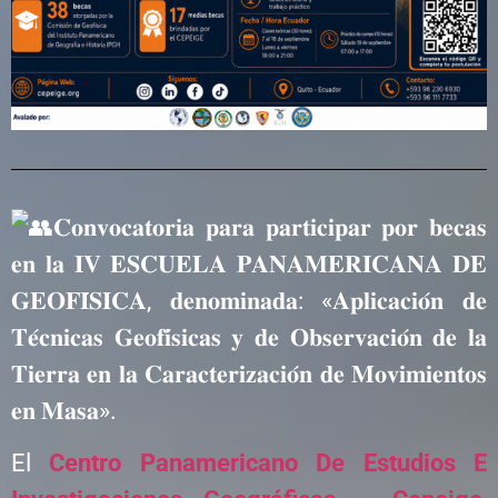
𝐂𝐨𝐧𝐯𝐨𝐜𝐚𝐭𝐨𝐫𝐢𝐚 𝐩𝐚𝐫𝐚 𝐩𝐚𝐫𝐭𝐢𝐜𝐢𝐩𝐚𝐫 𝐩𝐨𝐫 𝐛𝐞𝐜𝐚𝐬
𝐞𝐧 𝐥𝐚 𝐈𝐕 𝐄𝐒𝐂𝐔𝐄𝐋𝐀 𝐏𝐀𝐍𝐀𝐌𝐄𝐑𝐈𝐂𝐀𝐍𝐀 𝐃𝐄
𝐆𝐄𝐎𝐅𝐈́𝐒𝐈𝐂𝐀, 𝐝𝐞𝐧𝐨𝐦𝐢𝐧𝐚𝐝𝐚: «𝐀𝐩𝐥𝐢𝐜𝐚𝐜𝐢𝐨́𝐧 𝐝𝐞
𝐓𝐞́𝐜𝐧𝐢𝐜𝐚𝐬 𝐆𝐞𝐨𝐟𝐢́𝐬𝐢𝐜𝐚𝐬 𝐲 𝐝𝐞 𝐎𝐛𝐬𝐞𝐫𝐯𝐚𝐜𝐢𝐨́𝐧 𝐝𝐞 𝐥𝐚
𝐓𝐢𝐞𝐫𝐫𝐚 𝐞𝐧 𝐥𝐚 𝐂𝐚𝐫𝐚𝐜𝐭𝐞𝐫𝐢𝐳𝐚𝐜𝐢𝐨́𝐧 𝐝𝐞 𝐌𝐨𝐯𝐢𝐦𝐢𝐞𝐧𝐭𝐨𝐬
𝐞𝐧 𝐌𝐚𝐬𝐚».
El
Centro Panamericano De Estudios E