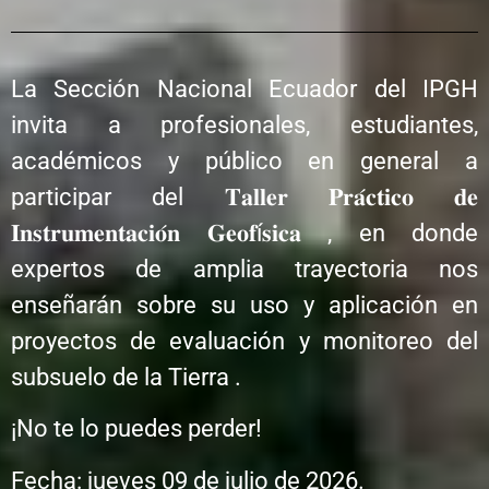
La Sección Nacional Ecuador del IPGH
invita a profesionales, estudiantes,
académicos y público en general a
participar del 𝐓𝐚𝐥𝐥𝐞𝐫 𝐏𝐫𝐚́𝐜𝐭𝐢𝐜𝐨 𝐝𝐞
𝐈𝐧𝐬𝐭𝐫𝐮𝐦𝐞𝐧𝐭𝐚𝐜𝐢𝐨́𝐧 𝐆𝐞𝐨𝐟í𝐬𝐢𝐜𝐚 , en donde
expertos de amplia trayectoria nos
enseñarán sobre su uso y aplicación en
proyectos de evaluación y monitoreo del
subsuelo de la Tierra .
¡No te lo puedes perder!
Fecha: jueves 09 de julio de 2026.