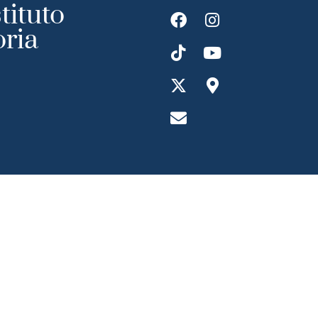
tituto
oria
ransparecia