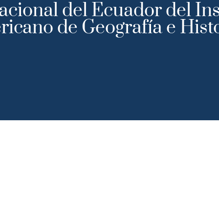
cional del Ecuador del Ins
icano de Geografía e Hist
ción
Actividades Científicas
Gobierno
T