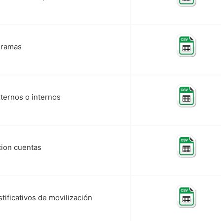
gramas
xternos o internos
ion cuentas
stificativos de movilización