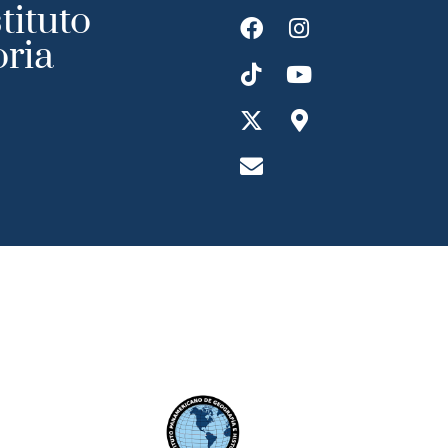
tituto
oria
ransparecia