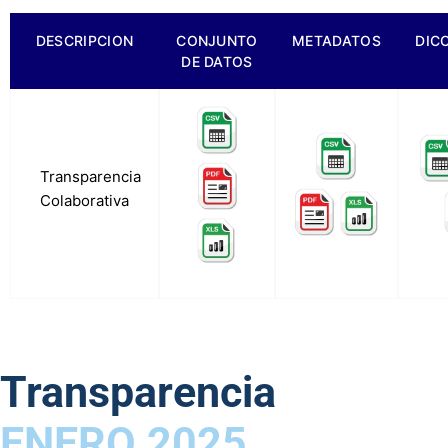
DESCRIPCION
CONJUNTO
METADATOS
DIC
DE DATOS
a.
Transparencia
Colaborativa
Transparencia
ENERO 2025