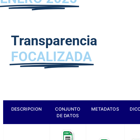
Transparencia
FOCALIZADA
DESCRIPCION
CONJUNTO
METADATOS
DIC
DE DATOS