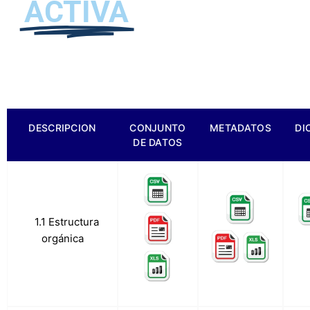
ACTIVA
DESCRIPCION
CONJUNTO
METADATOS
DI
DE DATOS
a.
1.1 Estructura
orgánica