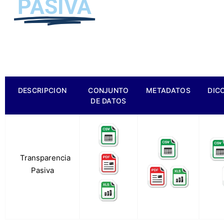
PASIVA
DESCRIPCION
CONJUNTO
METADATOS
DIC
DE DATOS
Transparencia
a.
Pasiva