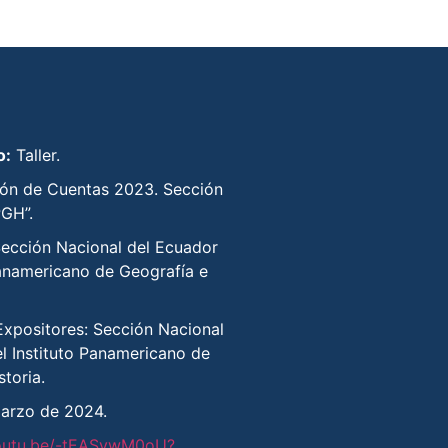
o:
Taller.
ión de Cuentas 2023. Sección
PGH”.
Sección Nacional del Ecuador
Panamericano de Geografía e
Expositores: Sección Nacional
l Instituto Panamericano de
toria.
marzo de 2024.
youtu.be/-tEASywM0oU?