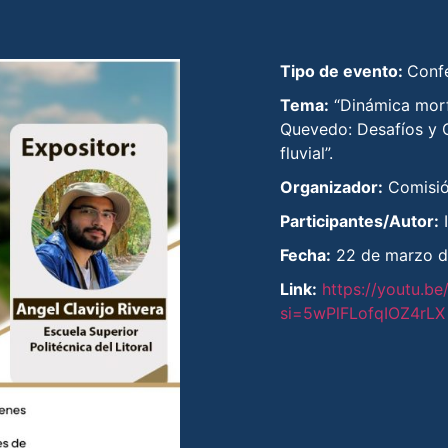
Tipo de evento:
Conf
Tema:
“Dinámica morf
Quevedo: Desafíos y 
fluvial”.
Organizador:
Comisió
Participantes/Autor:
I
Fecha:
22 de marzo d
Link:
https://youtu.
si=5wPlFLofqIOZ4rLX