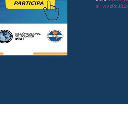
si=wVzRqJB2