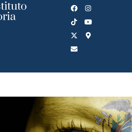
tituto
oria
ransparecia