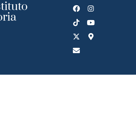
tituto
oria
ransparecia