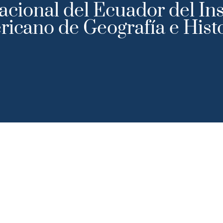
cional del Ecuador del Ins
icano de Geografía e Hist
ción
Actividades Científicas
Gobierno
T