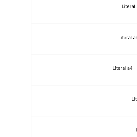
Literal
b.
c.
Literal 
Literal a4.
d.
Li
e.
f.