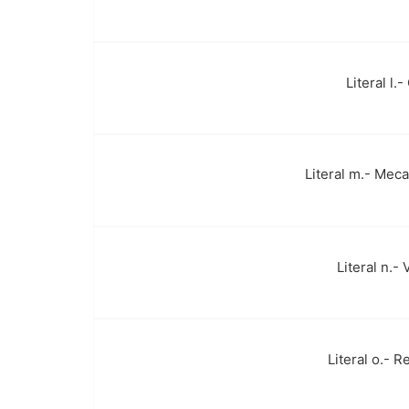
Literal l
p.
Literal m.- Mec
q.
Literal n.-
r.
Literal o.- 
s.