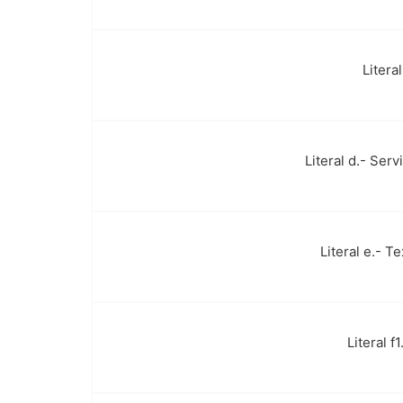
Litera
g.
Literal d.- Ser
h.
Literal e.- T
i.
Literal 
j.