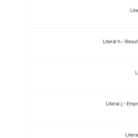
Lit
k.
Literal h.- Res
l.
L
m.
Literal j.- Em
n.
Liter
o.