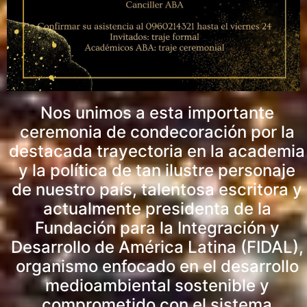
Nos unimos a esta importante
ceremonia de condecoración por la
destacada trayectoria en la academia
y la política de tan ilustre personaje
de nuestro país, talentosa escritora y
actualmente presidenta de la
Fundación para la Integración y
Desarrollo de América Latina (FIDAL),
organismo enfocado en el desarrollo
medioambiental sostenible y
comprometido con el sistema