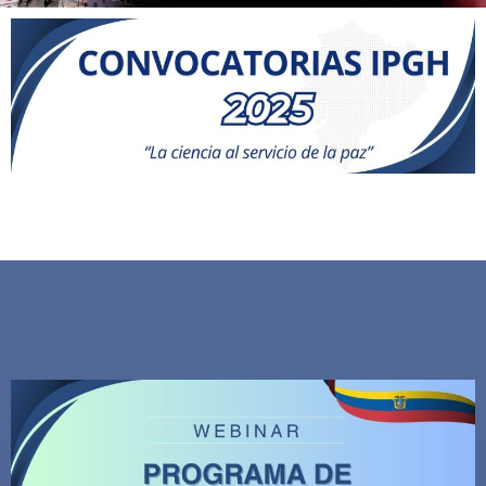
Comprometido
con el desarrollo y
la difusión de la
geografía, la
historia, la
cartografía y las
ciencias afines en
el contexto
ecuatoriano